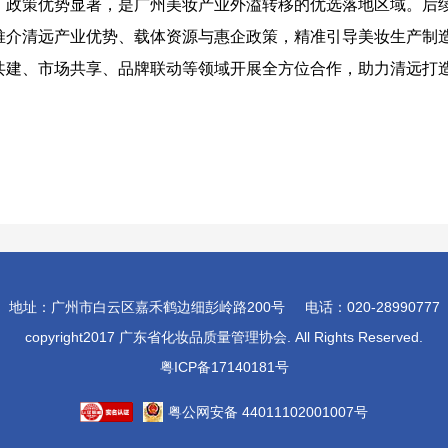
、政策优势显著，是广州美妆产业外溢转移的优选落地区域。后
推介清远产业优势、载体资源与惠企政策，精准引导美妆生产制
共建、市场共享、品牌联动等领域开展全方位合作，助力清远打
地址：广州市白云区嘉禾鹤边细彭岭路200号 电话：020-28990777
copyright2017 广东省化妆品质量管理协会. All Rights Reserved.
粤ICP备17140181号
粤公网安备 44011102001007号